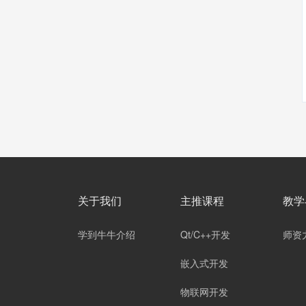
关于我们
主推课程
教学
学到牛牛介绍
Qt/C++开发
师资
嵌入式开发
物联网开发