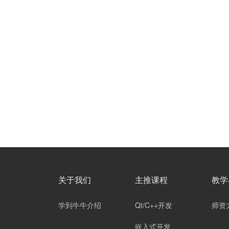
关于我们
主推课程
教学
学到牛牛介绍
Qt/C++开发
师资
嵌入式开发