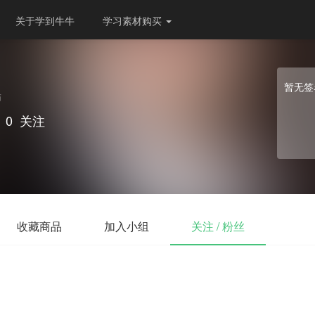
关于学到牛牛
学习素材购买
暂无签
师
0
关注
收藏商品
加入小组
关注 / 粉丝