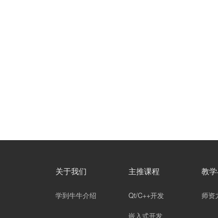
关于我们
主推课程
教学
学到牛牛介绍
Qt/C++开发
师资
嵌入式开发