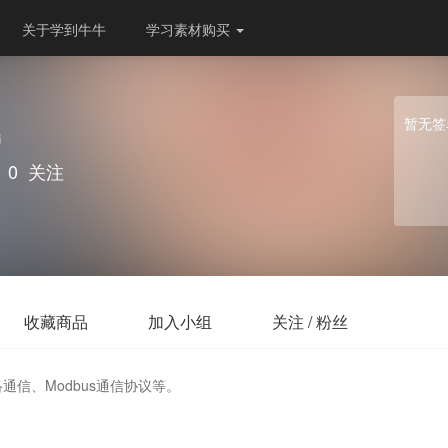
关于学到牛牛
学习素材购买
暂无签
师
0
关注
收藏商品
加入小组
关注 / 粉丝
通信、Modbus通信协议等。