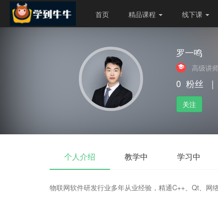
首页
精品课程
线下课
罗一鸣
高级讲
0
粉丝
｜
关注
个人介绍
教学中
学习中
物联网软件研发行业多年从业经验，精通C++、Qt、网络